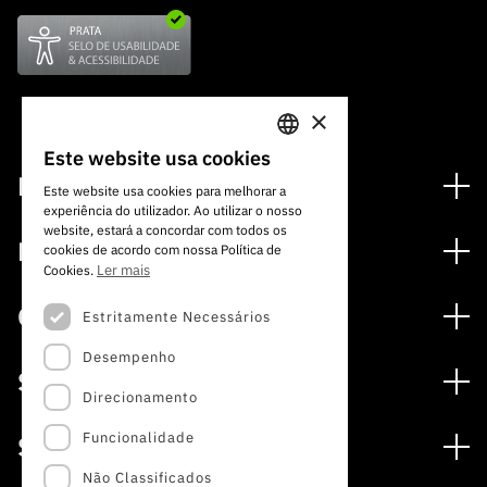
×
Este website usa cookies
PORTUGUESE
Financiamento
Este website usa cookies para melhorar a
experiência do utilizador. Ao utilizar o nosso
ENGLISH
Programas de Financiamento
website, estará a concordar com todos os
Media
cookies de acordo com nossa Política de
Internacional
Ler mais
Cookies.
Notícias
Prémios
Concursos
Estritamente Necessários
Notas de Imprensa
Desempenho
Concursos Abertos
Subscrever Newsletter
Serviços
Concursos Previstos
Direcionamento
Subscrever Direct Mail de Concursos
Serviços digitais: Tecnologia para o Conhecimento
Concursos Fechados
Agenda
Funcionalidade
Sobre
Arquivo, Documentação e Informação
Calendarização FCT 2026
Publicações
Não Classificados