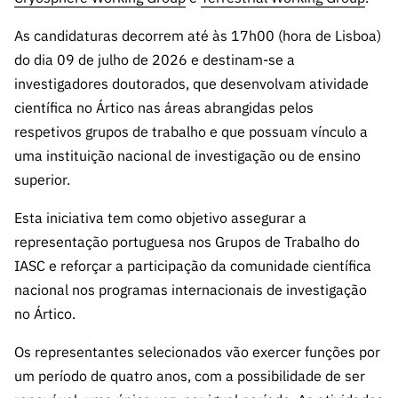
s
públicas
As candidaturas decorrem até às 17h00 (hora de Lisboa)
Manifesta
do dia 09 de julho de 2026 e destinam-se a
ções de
investigadores doutorados, que desenvolvam atividade
Interesse
científica no Ártico nas áreas abrangidas pelos
FCCN,
respetivos grupos de trabalho e que possuam vínculo a
serviços
digitais da
uma instituição nacional de investigação ou de ensino
FCT
superior.
Canais de
Esta iniciativa tem como objetivo assegurar a
Denúncia
representação portuguesa nos Grupos de Trabalho do
s
IASC e reforçar a participação da comunidade científica
Apoios
nacional nos programas internacionais de investigação
PRR –
no Ártico.
“Ciência +
Digital” e
Os representantes selecionados vão exercer funções por
“Ciência +
um período de quatro anos, com a possibilidade de ser
Capacitaç