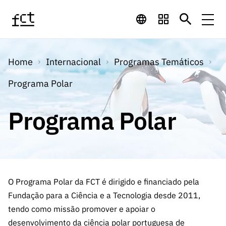
Saltar para o conteúdo principal
Financiamento
Home
Internacional
Programas Temáticos
Financiamento
Programas de
Concursos
Programa Polar
LINKS
RÁPIDOS
Financiamento
Concursos
Programa Polar
Concursos Abertos
Serviços
Bolsas
LINKS
Internacional
Computaç
RÁPIDOS
Concursos Previstos
Serviços
ão
Prémios
Serviços digitais:
Media
Bolsas
Emprego
Concursos Fechados
Emprego
Científico
Tecnologia para o
O Programa Polar da FCT é dirigido e financiado pela
Media
Científico
Calendário de
Notícias
Sobre
Projetos
Fundação para a Ciência e a Tecnologia desde 2011,
LINKS
Projetos
Conhecimento
I&D
RÁPIDOS
tendo como missão promover e apoiar o
I&D
Concursos FCT 2026
Notas de Imprensa
Sobre
Instituiçõ
desenvolvimento da ciência polar portuguesa de
Arquivo, Documentação