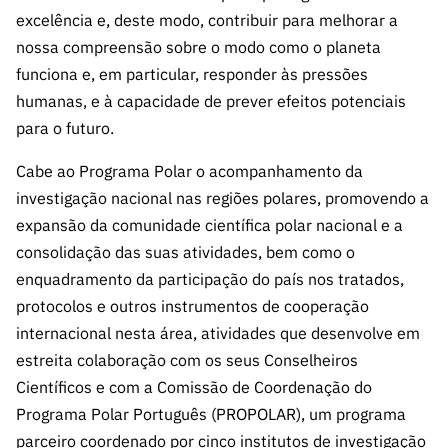
A FCT
Instituiçõ
Media e
es de I&D
LINKS
excelência e, deste modo, contribuir para melhorar a
Newsletter
es I&D
Identidade
RÁPIDOS
Infraestru
e Informação
nossa compreensão sobre o modo como o planeta
Transparência
de Marca
Infraestru
turas
Agenda
funciona e, em particular, responder às pressões
A FCT em
turas
Subscrever
Acesso a dados
Estudos e Planeamento
Outros
humanas, e à capacidade de prever efeitos potenciais
Números
Newsletter
Prémios
Publicações
Apoios
para o futuro.
Acreditaç
estatísticos para fins
Subscrever
Estratégico
Outros
ão,
Direct Mail
Cabe ao Programa Polar o acompanhamento da
Apoios
Certificaç
científicos – Protocolo
de
Documentos de Gestão
investigação nacional nas regiões polares, promovendo a
ão e
Concursos
expansão da comunidade científica polar nacional e a
Benefícios
INE/DGEEC/FCT
FCT
Apoios Comunitários
consolidação das suas atividades, bem como o
Fiscais
90 Segundos
enquadramento da participação do país nos tratados,
Balcão da Ciência
Recrutam
Contactos
de Ciência
protocolos e outros instrumentos de cooperação
ento,
Subscrever
internacional nesta área, atividades que desenvolve em
Aquisição
Direct Mail
de
estreita colaboração com os seus Conselheiros
de
Serviços e
Científicos e com a Comissão de Coordenação do
Concursos
Parcerias
Programa Polar Português (PROPOLAR), um programa
Comunicado
Consultas
parceiro coordenado por cinco institutos de investigação