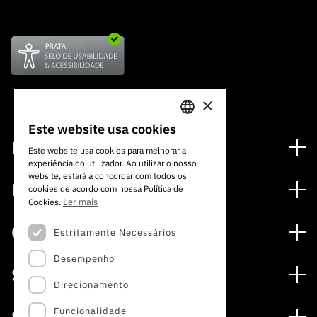
×
Este website usa cookies
PORTUGUESE
Financiamento
Este website usa cookies para melhorar a
experiência do utilizador. Ao utilizar o nosso
ENGLISH
Programas de Financiamento
website, estará a concordar com todos os
Media
cookies de acordo com nossa Política de
Internacional
Ler mais
Cookies.
Notícias
Prémios
Concursos
Estritamente Necessários
Notas de Imprensa
Desempenho
Concursos Abertos
Subscrever Newsletter
Serviços
Concursos Previstos
Direcionamento
Subscrever Direct Mail de Concursos
Serviços digitais: Tecnologia para o Conhecimento
Concursos Fechados
Agenda
Funcionalidade