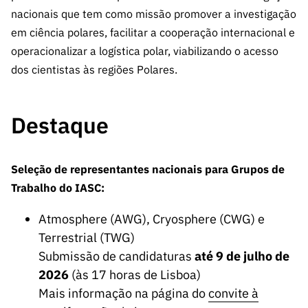
s
públicas
nacionais que tem como missão promover a investigação
Manifesta
em ciência polares, facilitar a cooperação internacional e
ções de
operacionalizar a logística polar, viabilizando o acesso
Interesse
dos cientistas às regiões Polares.
FCCN,
serviços
Destaque
digitais da
FCT
Canais de
Seleção de representantes nacionais para Grupos de
Denúncia
Trabalho do IASC:
s
Apoios
Atmosphere (AWG), Cryosphere (CWG) e
PRR –
Terrestrial (TWG)
“Ciência +
Submissão de candidaturas
até 9 de julho de
Digital” e
2026
(às 17 horas de Lisboa)
“Ciência +
Mais informação na página do
convite à
Capacitaç