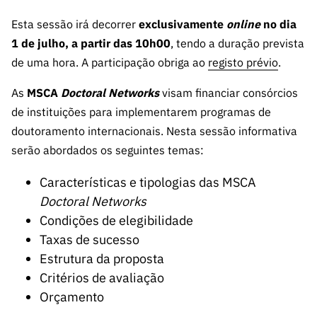
s
públicas
Esta sessão irá decorrer
exclusivamente
online
no dia
Manifesta
1 de julho, a partir das 10h00
, tendo a duração prevista
ções de
de uma hora. A participação obriga ao
registo prévio
.
Interesse
FCCN,
As
MSCA
Doctoral Networks
visam financiar consórcios
serviços
de instituições para implementarem programas de
digitais da
doutoramento internacionais. Nesta sessão informativa
FCT
serão abordados os seguintes temas:
Canais de
Denúncia
Características e tipologias das MSCA
s
Doctoral Networks
Condições de elegibilidade
Apoios
PRR –
Taxas de sucesso
“Ciência +
Estrutura da proposta
Digital” e
Critérios de avaliação
“Ciência +
Orçamento
Capacitaç