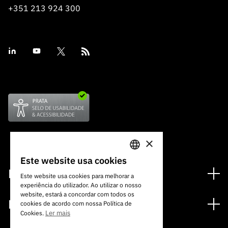
+351 213 924 300
×
Este website usa cookies
PORTUGUESE
Financiamento
Este website usa cookies para melhorar a
experiência do utilizador. Ao utilizar o nosso
ENGLISH
Programas de Financiamento
website, estará a concordar com todos os
Media
cookies de acordo com nossa Política de
Internacional
Ler mais
Cookies.
Notícias
Prémios