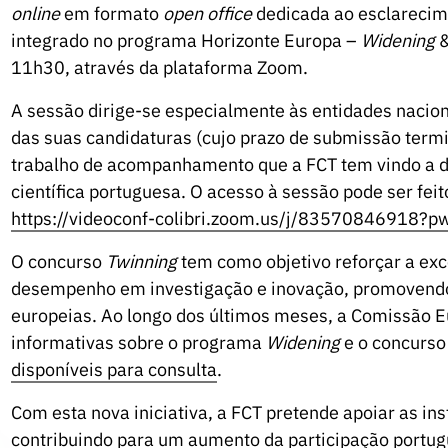
online
em formato
open office
dedicada ao esclarecim
integrado no programa Horizonte Europa –
Widening
&
11h30, através da plataforma Zoom.
A sessão dirige-se especialmente às entidades nacion
das suas candidaturas (cujo prazo de submissão termi
trabalho de acompanhamento que a FCT tem vindo a
científica portuguesa. O acesso à sessão pode ser feit
https://videoconf-colibri.zoom.us/j/835708469
O concurso
Twinning
tem como objetivo reforçar a exc
desempenho em investigação e inovação, promovendo p
europeias. Ao longo dos últimos meses, a Comissão 
informativas sobre o programa
Widening
e o concurs
disponíveis para consulta
.
Com esta nova iniciativa, a FCT pretende apoiar as in
contribuindo para um aumento da participação portu