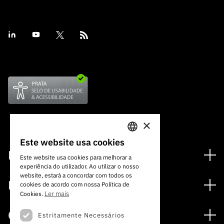
×
Este website usa cookies
PORTUGUESE
Financiamento
Este website usa cookies para melhorar a
experiência do utilizador. Ao utilizar o nosso
ENGLISH
Programas de Financiamento
website, estará a concordar com todos os
Media
cookies de acordo com nossa Política de
Internacional
Ler mais
Cookies.
Notícias
Prémios
Concursos
Estritamente Necessários
Notas de Imprensa