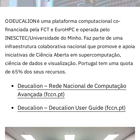
A FCT
Instituiçõ
Media e
es de I&D
LINKS
Newsletter
es I&D
Identidade
RÁPIDOS
Infraestru
e Informação
Transparência
de Marca
Infraestru
turas
O DEUCALION é uma plataforma computacional co-
Agenda
A FCT em
turas
Subscrever
Acesso a dados
financiada pela FCT e EuroHPC e operada pelo
Estudos e Planeamento
Outros
Números
Newsletter
Prémios
Publicações
INESCTEC/Universidade do Minho. Faz parte de uma
Apoios
Acreditaç
estatísticos para fins
Subscrever
Estratégico
Outros
infraestrutura colaborativa nacional que promove e apoia
ão,
Direct Mail
Apoios
iniciativas de Ciência Aberta em supercomputação,
Certificaç
científicos – Protocolo
de
Documentos de Gestão
ciência de dados e visualização. Portugal tem uma quota
ão e
Concursos
de 65% dos seus recursos.
Benefícios
INE/DGEEC/FCT
FCT
Apoios Comunitários
Fiscais
90 Segundos
Deucalion – Rede Nacional de Computação
Balcão da Ciência
Recrutam
Contactos
de Ciência
Avançada (fccn.pt)
ento,
Subscrever
Aquisição
Deucalion – Deucalion User Guide (fccn.pt)
Direct Mail
de
de
Serviços e
Concursos
Parcerias
Comunicado
Consultas