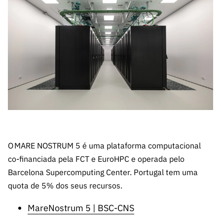
s
públicas
Manifesta
ções de
Interesse
FCCN,
serviços
digitais da
FCT
Canais de
Denúncia
s
O MARE NOSTRUM 5 é uma plataforma computacional
Apoios
co-financiada pela FCT e EuroHPC e operada pelo
PRR –
Barcelona Supercomputing Center. Portugal tem uma
“Ciência +
quota de 5% dos seus recursos.
Digital” e
“Ciência +
MareNostrum 5 | BSC-CNS
Capacitaç