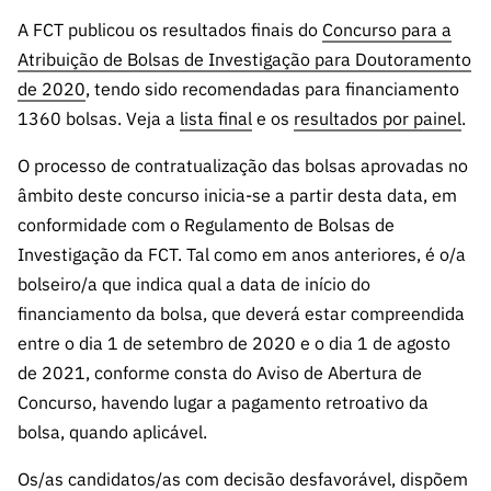
A FCT
Instituiçõ
Media e
es de I&D
LINKS
Newsletter
A FCT publicou os resultados finais do
Concurso para a
es I&D
Identidade
RÁPIDOS
Infraestru
e Informação
Transparência
de Marca
Atribuição de Bolsas de Investigação para Doutoramento
Infraestru
turas
Agenda
A FCT em
de 2020
, tendo sido recomendadas para financiamento
turas
Subscrever
Acesso a dados
Estudos e Planeamento
Outros
Números
1360 bolsas. Veja a
lista final
e os
resultados por painel
.
Newsletter
Prémios
Publicações
Apoios
Acreditaç
estatísticos para fins
Subscrever
Estratégico
Outros
O processo de contratualização das bolsas aprovadas no
ão,
Direct Mail
Apoios
âmbito deste concurso inicia-se a partir desta data, em
Certificaç
científicos – Protocolo
de
Documentos de Gestão
conformidade com o Regulamento de Bolsas de
ão e
Concursos
Benefícios
Investigação da FCT. Tal como em anos anteriores, é o/a
INE/DGEEC/FCT
FCT
Apoios Comunitários
Fiscais
bolseiro/a que indica qual a data de início do
90 Segundos
Balcão da Ciência
financiamento da bolsa, que deverá estar compreendida
Recrutam
Contactos
de Ciência
ento,
entre o dia 1 de setembro de 2020 e o dia 1 de agosto
Subscrever
Aquisição
de 2021, conforme consta do Aviso de Abertura de
Direct Mail
de
Concurso, havendo lugar a pagamento retroativo da
de
Serviços e
bolsa, quando aplicável.
Concursos
Parcerias
Comunicado
Os/as candidatos/as com decisão desfavorável, dispõem
Consultas