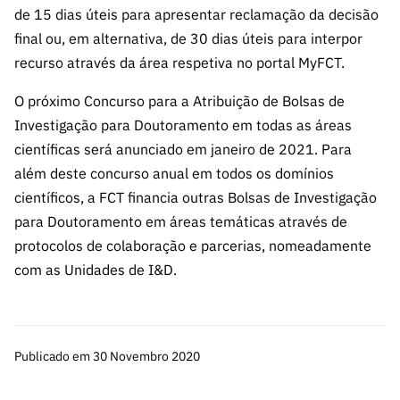
s
públicas
de 15 dias úteis para apresentar reclamação da decisão
final ou, em alternativa, de 30 dias úteis para interpor
Manifesta
recurso através da área respetiva no portal MyFCT.
ções de
Interesse
O próximo Concurso para a Atribuição de Bolsas de
FCCN,
Investigação para Doutoramento em todas as áreas
serviços
científicas será anunciado em janeiro de 2021. Para
digitais da
além deste concurso anual em todos os domínios
FCT
científicos, a FCT financia outras Bolsas de Investigação
Canais de
para Doutoramento em áreas temáticas através de
Denúncia
protocolos de colaboração e parcerias, nomeadamente
s
com as Unidades de I&D.
Apoios
PRR –
“Ciência +
Digital” e
Publicado em 30 Novembro 2020
“Ciência +
Capacitaç