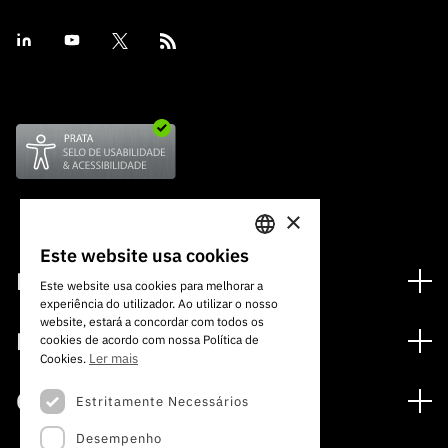
×
Este website usa cookies
PORTUGUESE
Financiamento
Este website usa cookies para melhorar a
experiência do utilizador. Ao utilizar o nosso
ENGLISH
Programas de Financiamento
website, estará a concordar com todos os
Media
cookies de acordo com nossa Política de
Internacional
Ler mais
Cookies.
Notícias
Prémios
Concursos
Estritamente Necessários
Notas de Imprensa
Desempenho
Concursos Abertos
Subscrever Newsletter