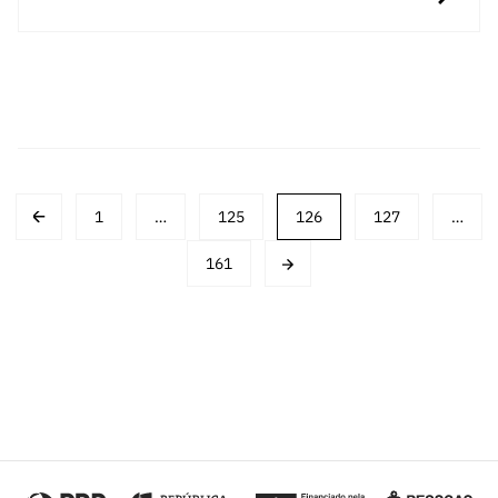
Posts
1
…
125
126
127
…
navigation
161