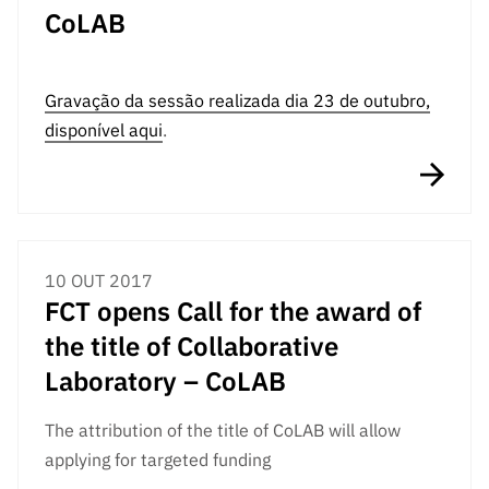
s
públicas
CoLAB
Manifesta
ções de
Gravação da sessão realizada dia 23 de outubro,
Interesse
disponível
aqui
.
FCCN,
serviços
digitais da
FCT
Canais de
Denúncia
10 OUT 2017
s
FCT opens Call for the award of
Apoios
the title of Collaborative
PRR –
Laboratory – CoLAB
“Ciência +
Digital” e
The attribution of the title of CoLAB will allow
“Ciência +
applying for targeted funding
Capacitaç