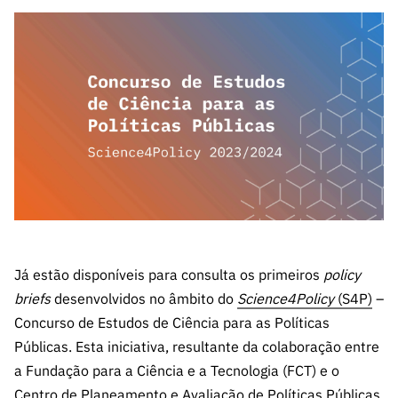
A FCT
Instituiçõ
Media e
es de I&D
LINKS
Newsletter
es I&D
Identidade
RÁPIDOS
Infraestru
e Informação
Transparência
de Marca
Infraestru
turas
Agenda
A FCT em
turas
Subscrever
Acesso a dados
Estudos e Planeamento
Outros
Números
Newsletter
Prémios
Publicações
Apoios
Acreditaç
estatísticos para fins
Subscrever
Estratégico
Outros
ão,
Direct Mail
Apoios
Certificaç
científicos – Protocolo
de
Documentos de Gestão
ão e
Concursos
Benefícios
INE/DGEEC/FCT
FCT
Apoios Comunitários
Fiscais
90 Segundos
Balcão da Ciência
Recrutam
Contactos
de Ciência
Já estão disponíveis para consulta os primeiros
policy
ento,
Subscrever
Aquisição
briefs
desenvolvidos no âmbito do
Science4Policy
(S4P)
–
Direct Mail
de
Concurso de Estudos de Ciência para as Políticas
de
Serviços e
Públicas. Esta iniciativa, resultante da colaboração entre
Concursos
Parcerias
a Fundação para a Ciência e a Tecnologia (FCT) e o
Comunicado
Consultas
Centro de Planeamento e Avaliação de Políticas Públicas