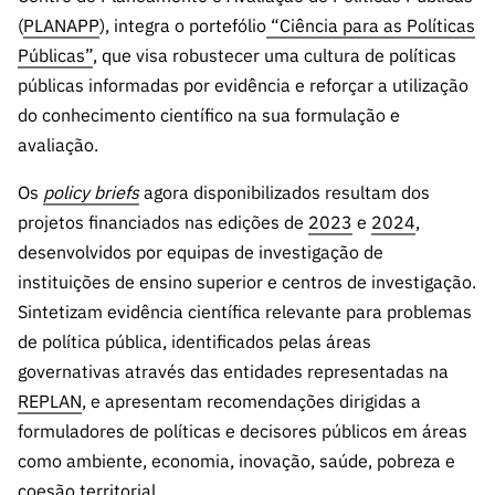
s
públicas
(
PLANAPP
), integra o portefólio
“Ciência para as Políticas
Manifesta
Públicas”
, que visa robustecer uma cultura de políticas
ções de
públicas informadas por evidência e reforçar a utilização
Interesse
do conhecimento científico na sua formulação e
FCCN,
avaliação.
serviços
Os
policy briefs
agora disponibilizados resultam dos
digitais da
FCT
projetos financiados nas edições de
2023
e
2024
,
desenvolvidos por equipas de investigação de
Canais de
Denúncia
instituições de ensino superior e centros de investigação.
s
Sintetizam evidência científica relevante para problemas
de política pública, identificados pelas áreas
Apoios
PRR –
governativas através das entidades representadas na
“Ciência +
REPLAN
, e apresentam recomendações dirigidas a
Digital” e
formuladores de políticas e decisores públicos em áreas
“Ciência +
como ambiente, economia, inovação, saúde, pobreza e
Capacitaç
coesão territorial.