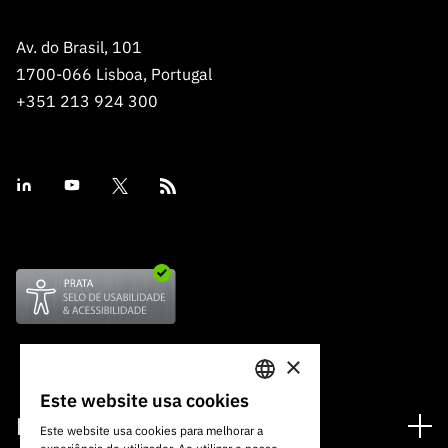
Av. do Brasil, 101
1700-066 Lisboa, Portugal
+351 213 924 300
×
Este website usa cookies
PORTUGUESE
Financiamento
Este website usa cookies para melhorar a