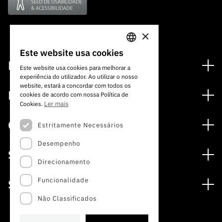
×
Este website usa cookies
PORTUGUESE
Financiamento
Este website usa cookies para melhorar a
experiência do utilizador. Ao utilizar o nosso
ENGLISH
Programas de Financiamento
website, estará a concordar com todos os
Media
cookies de acordo com nossa Política de
Internacional
Ler mais
Cookies.
Notícias
Prémios
Concursos
Estritamente Necessários
Notas de Imprensa
Desempenho
Concursos Abertos
Subscrever Newsletter
Serviços
Concursos Previstos
Direcionamento
Subscrever Direct Mail de Concursos
Serviços digitais: Tecnologia para o Conhecimento
Concursos Fechados
Agenda
Funcionalidade
Sobre
Arquivo, Documentação e Informação
Calendarização FCT 2026
Publicações
Não Classificados
A FCT
Acesso a dados estatísticos para fins científicos –
Media e Identidade de Marca
Protocolo INE/DGEEC/FCT
Estudos e Planeamento Estratégico