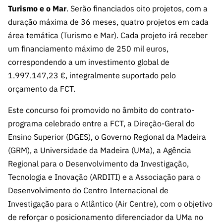
s
públicas
Turismo e o Mar
. Serão financiados oito projetos, com a
duração máxima de 36 meses, quatro projetos em cada
Manifesta
ções de
área temática (Turismo e Mar). Cada projeto irá receber
Interesse
um financiamento máximo de 250 mil euros,
correspondendo a um investimento global de
FCCN,
serviços
1.997.147,23 €, integralmente suportado pelo
digitais da
orçamento da FCT.
FCT
Este concurso foi promovido no âmbito do contrato-
Canais de
programa celebrado entre a FCT, a Direção-Geral do
Denúncia
Ensino Superior (DGES), o Governo Regional da Madeira
s
(GRM), a Universidade da Madeira (UMa), a Agência
Apoios
Regional para o Desenvolvimento da Investigação,
PRR –
Tecnologia e Inovação (ARDITI) e a Associação para o
“Ciência +
Digital” e
Desenvolvimento do Centro Internacional de
“Ciência +
Investigação para o Atlântico (Air Centre), com o objetivo
Capacitaç
de reforçar o posicionamento diferenciador da UMa no