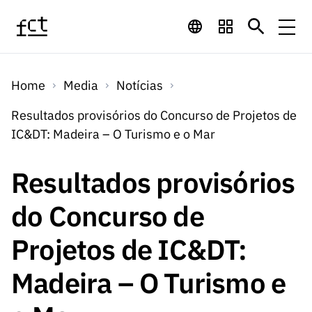
Saltar para o conteúdo principal
Financiamento
Home
Media
Notícias
Financiamento
Programas de
Concursos
Resultados provisórios do Concurso de Projetos de
LINKS
IC&DT: Madeira – O Turismo e o Mar
RÁPIDOS
Financiamento
Concursos
Concursos Abertos
Serviços
Bolsas
LINKS
Resultados provisórios
Internacional
Computaç
RÁPIDOS
Concursos Previstos
Serviços
ão
do Concurso de
Prémios
Serviços digitais:
Media
Bolsas
Emprego
Concursos Fechados
Emprego
Projetos de IC&DT:
Científico
Tecnologia para o
Media
Científico
Calendário de
Notícias
Sobre
Projetos
LINKS
Madeira – O Turismo e
Projetos
Conhecimento
I&D
RÁPIDOS
I&D
Concursos FCT 2026
Notas de Imprensa
Sobre
Instituiçõ
Arquivo, Documentação