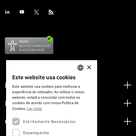
×
Este website usa cookies
PORTUGUESE
Financiamento
Este website usa cookies para melhorar a
experiência do utilizador. Ao utilizar o nosso
ENGLISH
Programas de Financiamento
website, estará a concordar com todos os
Media
cookies de acordo com nossa Política de
Internacional
Ler mais
Cookies.
Notícias
Prémios
Concursos
Estritamente Necessários
Notas de Imprensa
Desempenho
Concursos Abertos
Subscrever Newsletter