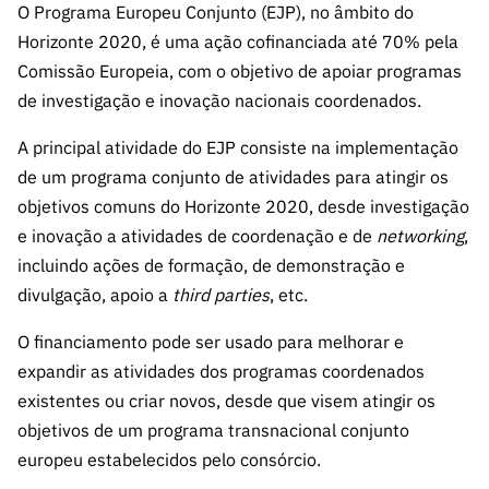
A FCT
Instituiçõ
Media e
es de I&D
O Programa Europeu Conjunto (EJP), no âmbito do
LINKS
Newsletter
es I&D
Identidade
Horizonte 2020, é uma ação cofinanciada até 70% pela
RÁPIDOS
Infraestru
e Informação
Transparência
de Marca
Infraestru
Comissão Europeia, com o objetivo de apoiar programas
turas
Agenda
A FCT em
turas
Subscrever
de investigação e inovação nacionais coordenados.
Acesso a dados
Estudos e Planeamento
Outros
Números
Newsletter
Prémios
Publicações
Apoios
Acreditaç
A principal atividade do EJP consiste na implementação
estatísticos para fins
Subscrever
Estratégico
Outros
ão,
de um programa conjunto de atividades para atingir os
Direct Mail
Apoios
Certificaç
objetivos comuns do Horizonte 2020, desde investigação
científicos – Protocolo
de
Documentos de Gestão
ão e
Concursos
e inovação a atividades de coordenação e de
networking
,
Benefícios
INE/DGEEC/FCT
FCT
Apoios Comunitários
incluindo ações de formação, de demonstração e
Fiscais
90 Segundos
divulgação, apoio a
third parties
, etc.
Balcão da Ciência
Recrutam
Contactos
de Ciência
ento,
O financiamento pode ser usado para melhorar e
Subscrever
Aquisição
expandir as atividades dos programas coordenados
Direct Mail
de
existentes ou criar novos, desde que visem atingir os
de
Serviços e
objetivos de um programa transnacional conjunto
Concursos
Parcerias
europeu estabelecidos pelo consórcio.
Comunicado
Consultas