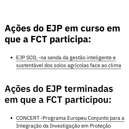
s
públicas
Manifesta
ções de
Ações do EJP em curso em
Interesse
que a FCT participa:
FCCN,
serviços
digitais da
EJP SOIL -na senda da gestão inteligente e
FCT
sustentável dos solos agrícolas face ao clima
Canais de
Denúncia
s
Ações do EJP terminadas
Apoios
em que a FCT participou:
PRR –
“Ciência +
Digital” e
“Ciência +
CONCERT -Programa Europeu Conjunto para a
Capacitaç
Integração da Investigação em Proteção