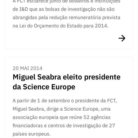
A FCT esclarece junto de bolseiros e instituições
s
públicas
de I&D que as bolsas de investigação não são
Manifesta
abrangidas pela redução remuneratória prevista
ções de
na Lei do Orçamento do Estado para 2014.
Interesse
FCCN,
serviços
digitais da
FCT
20 MAI 2014
Canais de
Miguel Seabra eleito presidente
Denúncia
da Science Europe
s
Apoios
A partir de 1 de setembro o presidente da FCT,
PRR –
Miguel Seabra, dirige a Science Europe, uma
“Ciência +
associação europeia que reúne 52 agências
Digital” e
“Ciência +
financiadoras e centros de investigação de 27
Capacitaç
países europeus.