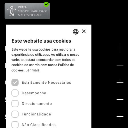
×
Este website usa cookies
PORTUGUESE
Financiamento
Este website usa cookies para melhorar a
experiência do utilizador. Ao utilizar o nosso
ENGLISH
Programas de Financiamento
website, estará a concordar com todos os
Media
cookies de acordo com nossa Política de
Internacional
Ler mais
Cookies.
Notícias
Prémios
Concursos
Estritamente Necessários
Notas de Imprensa
Desempenho
Concursos Abertos
Subscrever Newsletter
Serviços
Concursos Previstos
Direcionamento
Subscrever Direct Mail de Concursos
Serviços digitais: Tecnologia para o Conhecimento
Concursos Fechados
Agenda
Funcionalidade
Sobre
Arquivo, Documentação e Informação
Calendarização FCT 2026
Publicações
Não Classificados