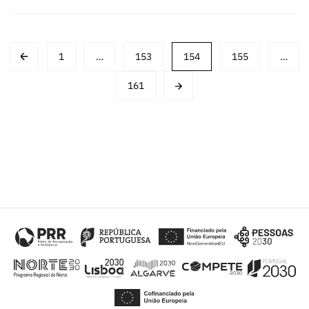
Posts
1
…
153
154
155
…
navigation
161