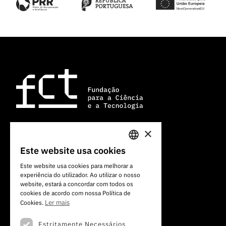
×
Av. do Brasil, 101
Este website usa cookies
PORTUGUESE
1700-066 Lisboa, Portugal
Este website usa cookies para melhorar a
+351 213 924 300
experiência do utilizador. Ao utilizar o nosso
ENGLISH
website, estará a concordar com todos os
cookies de acordo com nossa Política de
Ler mais
Cookies.
Estritamente Necessários