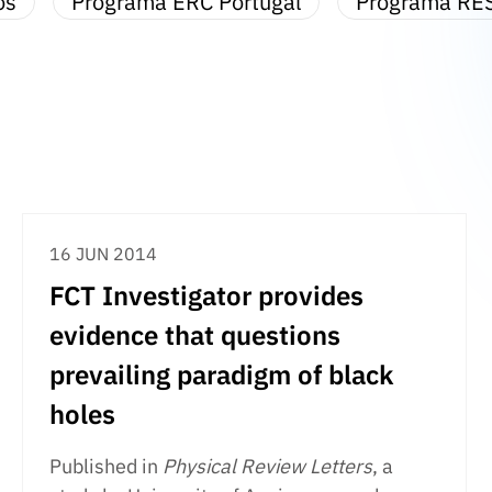
os
Programa ERC Portugal
Programa RE
16 JUN 2014
FCT Investigator provides
evidence that questions
prevailing paradigm of black
holes
Published in
Physical Review Letters
, a