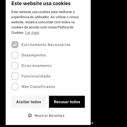
Av. do Brasil, 101
Este website usa cookies
PORTUGUESE
1700-066 Lisboa, Portugal
Este website usa cookies para melhorar a
+351 213 924 300
experiência do utilizador. Ao utilizar o nosso
ENGLISH
website, estará a concordar com todos os
cookies de acordo com nossa Política de
Ler mais
Cookies.
Estritamente Necessários
Desempenho
Direcionamento
Funcionalidade
Não Classificados
Aceitar todos
Recusar todos
Mostrar Detalhes
©2022 · Fundação para a Ciência e a Tecnologia