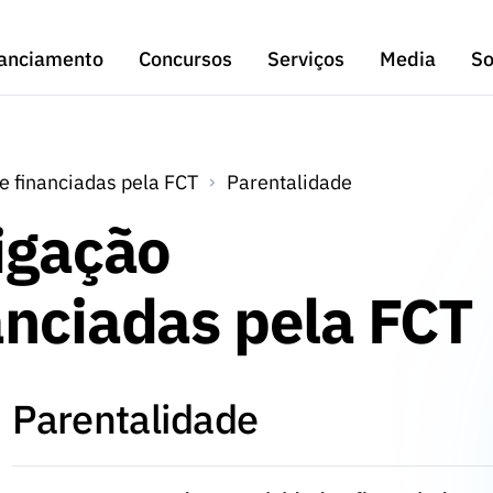
anciamento
Concursos
Serviços
Media
So
e financiadas pela FCT
Parentalidade
igação
anciadas pela FCT
Parentalidade