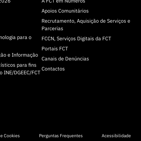
 2026
A FCT em Números
Apoios Comunitários
Recrutamento, Aquisição de Serviços e
Parcerias
cnologia para o
FCCN, Serviços Digitais da FCT
Portais FCT
ção e Informação
Canais de Denúncias
sticos para fins
Contactos
olo INE/DGEEC/FCT
de Cookies
Perguntas Frequentes
Acessibilidade