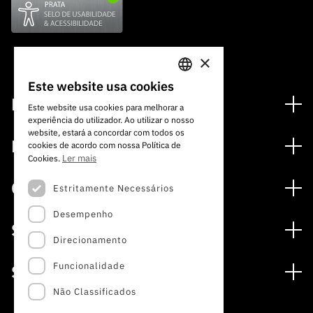
×
Este website usa cookies
PORTUGUESE
Financiamento
Este website usa cookies para melhorar a
experiência do utilizador. Ao utilizar o nosso
ENGLISH
Programas de Financiamento
website, estará a concordar com todos os
Media
cookies de acordo com nossa Política de
Internacional
Ler mais
Cookies.
Notícias
Prémios
Concursos
Estritamente Necessários
Notas de Imprensa
Desempenho
Concursos Abertos
Subscrever Newsletter
Serviços
Concursos Previstos
Direcionamento
Subscrever Direct Mail de Concursos
Serviços digitais: Tecnologia para o Conhecimento
Concursos Fechados
Agenda
Funcionalidade
Sobre
Arquivo, Documentação e Informação
Calendarização FCT 2026
Publicações
Não Classificados
A FCT
Acesso a dados estatísticos para fins científicos –
Media e Identidade de Marca