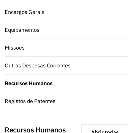
s
públicas
Encargos Gerais
Manifesta
ções de
Interesse
Equipamentos
FCCN,
serviços
Missões
digitais da
FCT
Outras Despesas Correntes
Canais de
Denúncia
s
Recursos Humanos
Apoios
PRR –
Registos de Patentes
“Ciência +
Digital” e
“Ciência +
Capacitaç
Recursos Humanos
Abrir todas