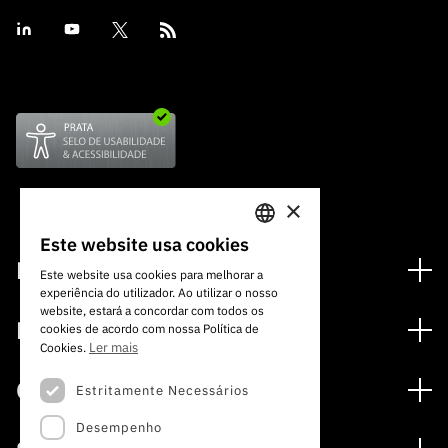
×
Este website usa cookies
PORTUGUESE
Financiamento
Este website usa cookies para melhorar a
experiência do utilizador. Ao utilizar o nosso
ENGLISH
Programas de Financiamento
website, estará a concordar com todos os
Media
cookies de acordo com nossa Política de
Internacional
Ler mais
Cookies.
Notícias
Prémios
Concursos
Estritamente Necessários
Notas de Imprensa
Desempenho
Concursos Abertos
Subscrever Newsletter