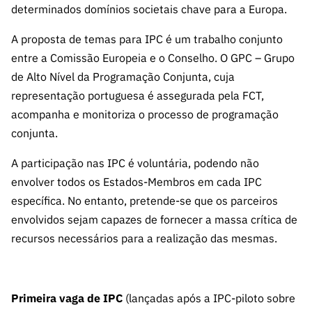
s
determinados domínios societais chave para a Europa.
públicas
Manifesta
A proposta de temas para IPC é um trabalho conjunto
ções de
entre a Comissão Europeia e o Conselho. O GPC – Grupo
Interesse
de Alto Nível da Programação Conjunta, cuja
FCCN,
representação portuguesa é assegurada pela FCT,
serviços
acompanha e monitoriza o processo de programação
digitais da
conjunta.
FCT
Canais de
A participação nas IPC é voluntária, podendo não
Denúncia
envolver todos os Estados-Membros em cada IPC
s
específica. No entanto, pretende-se que os parceiros
Apoios
envolvidos sejam capazes de fornecer a massa crítica de
PRR –
recursos necessários para a realização das mesmas.
“Ciência +
Digital” e
“Ciência +
Primeira vaga de IPC
(lançadas após a IPC-piloto sobre
Capacitaç