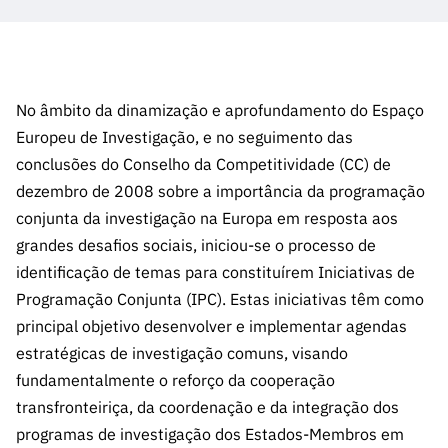
A FCT
Instituiçõ
Media e
es de I&D
LINKS
Newsletter
es I&D
Identidade
RÁPIDOS
Infraestru
e Informação
Transparência
de Marca
Infraestru
turas
Agenda
A FCT em
turas
Subscrever
Acesso a dados
Estudos e Planeamento
Outros
Números
Newsletter
No âmbito da dinamização e aprofundamento do Espaço
Prémios
Publicações
Apoios
Acreditaç
Europeu de Investigação, e no seguimento das
estatísticos para fins
Subscrever
Estratégico
Outros
ão,
conclusões do Conselho da Competitividade (CC) de
Direct Mail
Apoios
Certificaç
científicos – Protocolo
de
dezembro de 2008 sobre a importância da programação
Documentos de Gestão
ão e
Concursos
conjunta da investigação na Europa em resposta aos
Benefícios
INE/DGEEC/FCT
FCT
Apoios Comunitários
grandes desafios sociais, iniciou-se o processo de
Fiscais
90 Segundos
identificação de temas para constituírem Iniciativas de
Balcão da Ciência
Recrutam
Contactos
de Ciência
Programação Conjunta (IPC). Estas iniciativas têm como
ento,
Subscrever
principal objetivo desenvolver e implementar agendas
Aquisição
Direct Mail
estratégicas de investigação comuns, visando
de
de
fundamentalmente o reforço da cooperação
Serviços e
Concursos
Parcerias
transfronteiriça, da coordenação e da integração dos
Comunicado
programas de investigação dos Estados-Membros em
Consultas