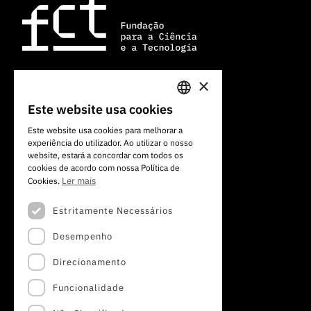
×
Av. do Brasil, 101
Este website usa cookies
PORTUGUESE
1700-066 Lisboa, Portugal
Este website usa cookies para melhorar a
+351 213 924 300
experiência do utilizador. Ao utilizar o nosso
ENGLISH
website, estará a concordar com todos os
cookies de acordo com nossa Política de
Ler mais
Cookies.
Estritamente Necessários
Desempenho
Direcionamento
Funcionalidade