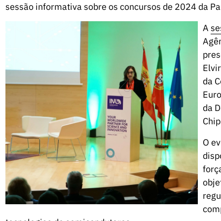
sessão informativa sobre os concursos de 2024 da Pa
A
se
Agên
pres
Elvi
da
C
Eur
da D
Chip
O ev
disp
forç
obje
regu
comp